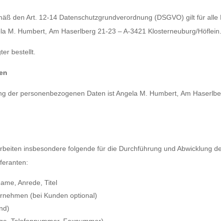
äß den Art. 12-14 Datenschutzgrundverordnung (DSGVO) gilt für alle
la M. Humbert, Am Haserlberg 21-23 – A-3421 Klosterneuburg/Höflein
ter bestellt.
hen
itung der personenbezogenen Daten ist Angela M. Humbert, Am Haserlb
rbeiten insbesondere folgende für die Durchführung und Abwicklung de
feranten:
me, Anrede, Titel
rnehmen (bei Kunden optional)
nd)
age, Telefonnummer, Faxnummer)