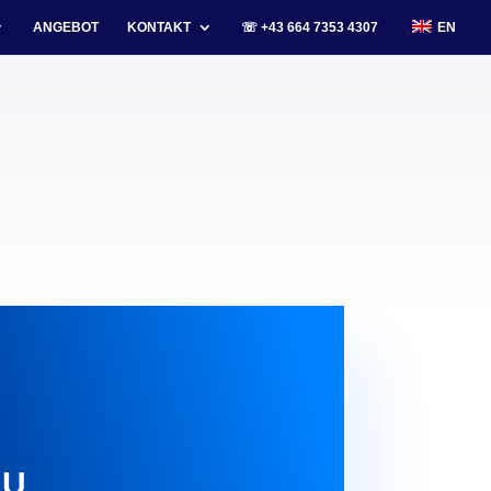
ANGEBOT
KONTAKT
☏ +43 664 7353 4307
EN
.U.