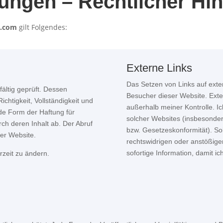
ngen – Rechtlicher Hi
w.com
gilt Folgendes:
Externe Links
Das Setzen von Links auf exter
fältig geprüft. Dessen
Besucher dieser Website. Ext
chtigkeit, Vollständigkeit und
außerhalb meiner Kontrolle. Ic
ede Form der Haftung für
solcher Websites (insbesonders 
ch deren Inhalt ab. Der Abruf
bzw. Gesetzeskonformität). Soll
der Website.
rechtswidrigen oder anstößige
sofortige Information, damit i
rzeit zu ändern.